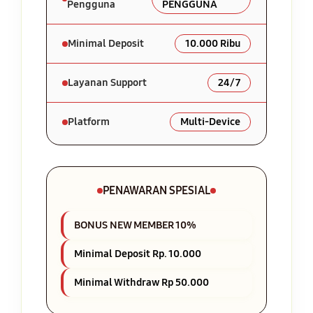
Pengguna
PENGGUNA
Minimal Deposit
10.000 Ribu
Layanan Support
24/7
Platform
Multi-Device
PENAWARAN SPESIAL
BONUS NEW MEMBER 10%
Minimal Deposit Rp. 10.000
Minimal Withdraw Rp 50.000