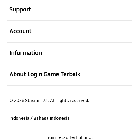
Support
Buka
Account
Buka
Information
Buka
About Login Game Terbaik
© 2026 Stasiun123. All rights reserved.
Indonesia / Bahasa Indonesia
Ingin Tetap Terhubung?